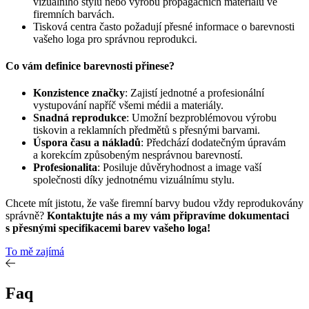
vizuálního stylu nebo výrobu propagačních materiálů ve
firemních barvách.
Tisková centra často požadují přesné informace o barevnosti
vašeho loga pro správnou reprodukci.
Co vám definice barevnosti přinese?
Konzistence značky
: Zajistí jednotné a profesionální
vystupování napříč všemi médii a materiály.
Snadná reprodukce
: Umožní bezproblémovou výrobu
tiskovin a reklamních předmětů s přesnými barvami.
Úspora času a nákladů
: Předchází dodatečným úpravám
a korekcím způsobeným nesprávnou barevností.
Profesionalita
: Posiluje důvěryhodnost a image vaší
společnosti díky jednotnému vizuálnímu stylu.
Chcete mít jistotu, že vaše firemní barvy budou vždy reprodukovány
správně?
Kontaktujte nás a my vám připravíme dokumentaci
s přesnými specifikacemi barev vašeho loga!
To mě zajímá
Faq