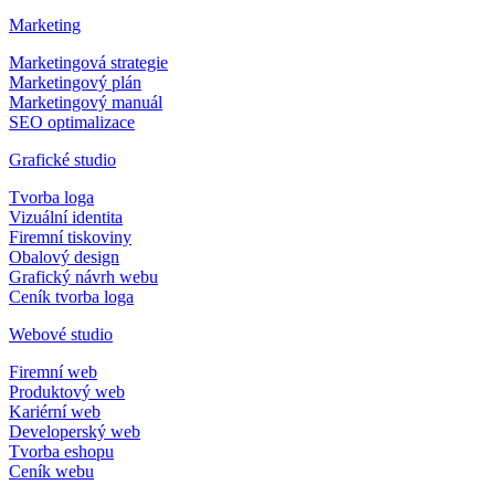
Marketing
Marketingová strategie
Marketingový plán
Marketingový manuál
SEO optimalizace
Grafické studio
Tvorba loga
Vizuální identita
Firemní tiskoviny
Obalový design
Grafický návrh webu
Ceník tvorba loga
Webové studio
Firemní web
Produktový web
Kariérní web
Developerský web
Tvorba eshopu
Ceník webu