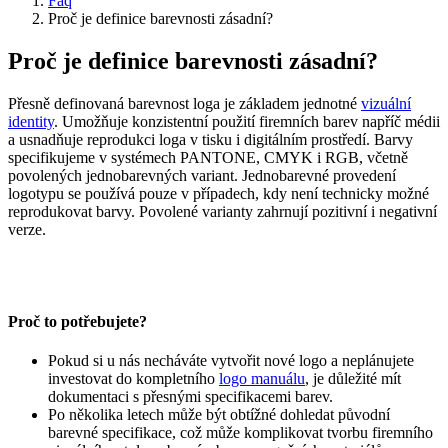
Faq
Proč je definice barevnosti zásadní?
Proč je definice barevnosti zásadní?
Přesně definovaná barevnost loga je základem jednotné
vizuální
identity
. Umožňuje konzistentní použití firemních barev napříč médii
a usnadňuje reprodukci loga v tisku i digitálním prostředí. Barvy
specifikujeme v systémech PANTONE, CMYK i RGB, včetně
povolených jednobarevných variant. Jednobarevné provedení
logotypu se používá pouze v případech, kdy není technicky možné
reprodukovat barvy. Povolené varianty zahrnují pozitivní i negativní
verze.
Proč to potřebujete?
Pokud si u nás necháváte vytvořit nové logo a neplánujete
investovat do kompletního
logo manuálu
, je důležité mít
dokumentaci s přesnými specifikacemi barev.
Po několika letech může být obtížné dohledat původní
barevné specifikace, což může komplikovat tvorbu firemního