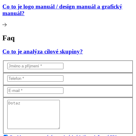
Co to je logo manuál / design manuál a grafický
manuál?
Faq
Co to je analýza cílové skupiny?