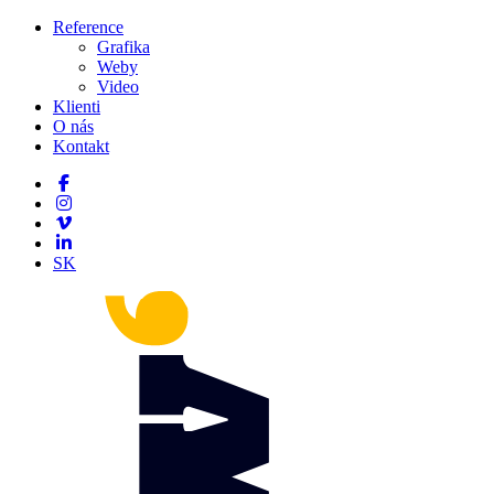
Reference
Grafika
Weby
Video
Klienti
O nás
Kontakt
SK