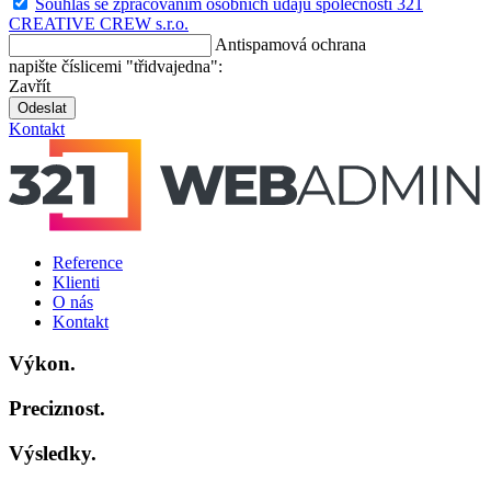
Souhlas se zpracováním osobních údajů společností 321
CREATIVE CREW s.r.o.
Antispamová ochrana
napište číslicemi "třidvajedna":
Zavřít
Odeslat
Kontakt
Reference
Klienti
O nás
Kontakt
Výkon.
Preciznost.
Výsledky.