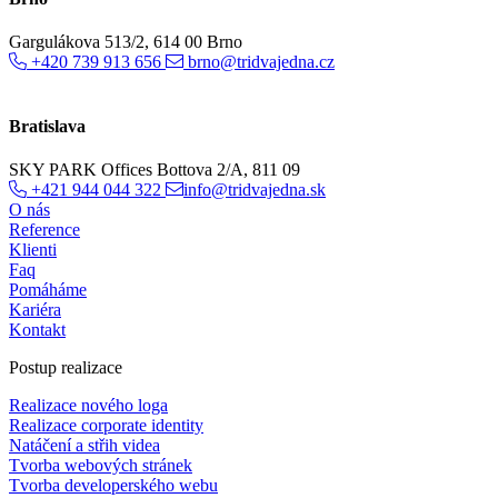
Gargulákova 513/2, 614 00 Brno
+420 739 913 656
brno@tridvajedna.cz
Bratislava
SKY PARK Offices Bottova 2/A, 811 09
+421 944 044 322
info@tridvajedna.sk
O nás
Reference
Klienti
Faq
Pomáháme
Kariéra
Kontakt
Postup realizace
Realizace nového loga
Realizace corporate identity
Natáčení a střih videa
Tvorba webových stránek
Tvorba developerského webu