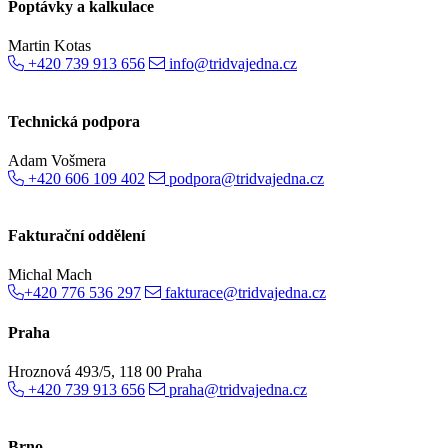
Poptávky a kalkulace
Martin Kotas
+420 739 913 656
info@tridvajedna.cz
Technická podpora
Adam Vošmera
+420 606 109 402
podpora@tridvajedna.cz
Fakturační oddělení
Michal Mach
+420 776 536 297
fakturace@tridvajedna.cz
Praha
Hroznová 493/5, 118 00 Praha
+420 739 913 656
praha@tridvajedna.cz
Brno