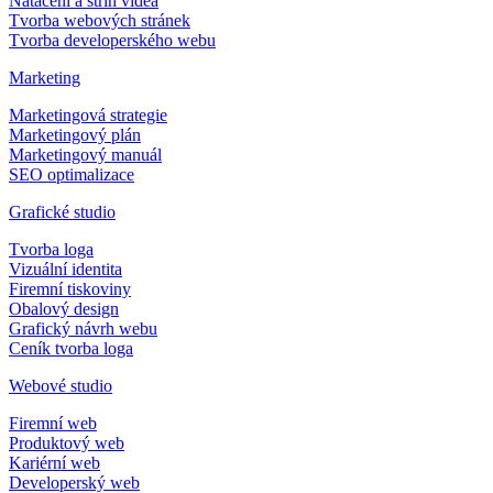
Natáčení a střih videa
Tvorba webových stránek
Tvorba developerského webu
Marketing
Marketingová strategie
Marketingový plán
Marketingový manuál
SEO optimalizace
Grafické studio
Tvorba loga
Vizuální identita
Firemní tiskoviny
Obalový design
Grafický návrh webu
Ceník tvorba loga
Webové studio
Firemní web
Produktový web
Kariérní web
Developerský web