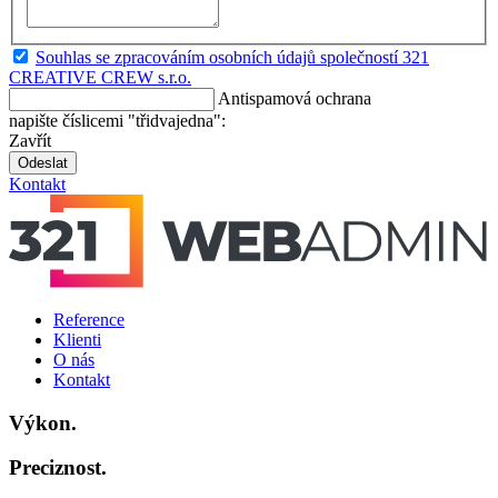
Souhlas se zpracováním osobních údajů společností 321
CREATIVE CREW s.r.o.
Antispamová ochrana
napište číslicemi "třidvajedna":
Zavřít
Odeslat
Kontakt
Reference
Klienti
O nás
Kontakt
Výkon.
Preciznost.