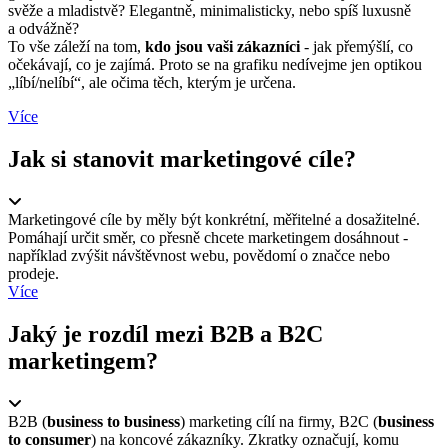
svěže a mladistvě? Elegantně, minimalisticky, nebo spíš luxusně
a odvážně?
To vše záleží na tom,
kdo jsou vaši zákazníci
- jak přemýšlí, co
očekávají, co je zajímá. Proto se na grafiku nedívejme jen optikou
„líbí/nelíbí“, ale očima těch, kterým je určena.
Více
Jak si stanovit marketingové cíle?
Marketingové cíle by měly být konkrétní, měřitelné a dosažitelné.
Pomáhají určit směr, co přesně chcete marketingem dosáhnout -
například zvýšit návštěvnost webu, povědomí o značce nebo
prodeje.
Více
Jaký je rozdíl mezi B2B a B2C
marketingem?
B2B (
business to business
) marketing cílí na firmy, B2C (
business
to consumer
) na koncové zákazníky. Zkratky označují, komu