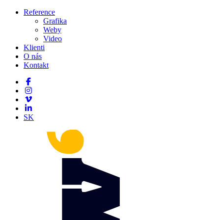
Reference
Grafika
Weby
Video
Klienti
O nás
Kontakt
SK