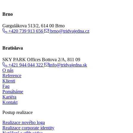
Brno
Gargulákova 513/2, 614 00 Brno
+420 739 913 656
brno@tridvajedna.cz
Bratislava
SKY PARK Offices Bottova 2/A, 811 09
+421 944 044 322
info@tridvajedna.sk
O nás
Reference
Klienti
Faq
Pomáháme
Kariéra
Kontakt
Postup realizace
Realizace nového loga
Realizace corporate identity