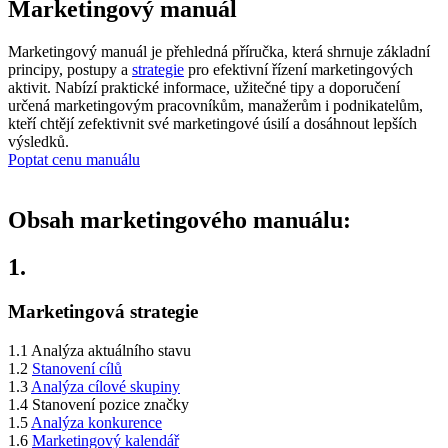
Marketingový manuál
Marketingový manuál je přehledná příručka, která shrnuje základní
principy, postupy a
strategie
pro efektivní řízení marketingových
aktivit. Nabízí praktické informace, užitečné tipy a doporučení
určená marketingovým pracovníkům, manažerům i podnikatelům,
kteří chtějí zefektivnit své marketingové úsilí a dosáhnout lepších
výsledků.
Poptat cenu manuálu
Obsah marketingového manuálu:
1.
Marketingová strategie
1.1 Analýza aktuálního stavu
1.2
Stanovení cílů
1.3
Analýza cílové skupiny
1.4 Stanovení pozice značky
1.5
Analýza konkurence
1.6
Marketingový kalendář