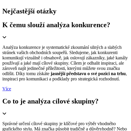
Nejčastější otázky
K čemu slouží analýza konkurence?
Analýza konkurence je systematické zkoumání silných a slabých
stránek vašich obchodních soupeřů. Sledujeme, jak konkurenti
komunikují vizuálně i obsahově, jak oslovují zákazníky, jaké kanály
používají a jaké mají cílové skupiny. Cílem je odhalit inspiraci, ale
zároveň najít jedinečné příležitosti, kterými můžete svou značku
odlišit. Díky tomu získáte
jasnější představu o své pozici na trhu
,
inspiraci pro komunikaci a podklady pro strategická rozhodnutí.
Více
Co to je analýza cílové skupiny?
Správné určení cílové skupiny je klíčové pro výběr vhodného
grafického stylu. Má značka působit tradičně a důvěryhodně? Nebo