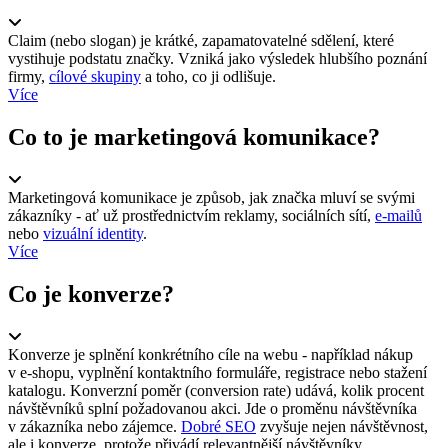
Claim (nebo slogan) je krátké, zapamatovatelné sdělení, které
vystihuje podstatu značky. Vzniká jako výsledek hlubšího poznání
firmy,
cílové skupiny
a toho, co ji odlišuje.
Více
Co to je marketingová komunikace?
Marketingová komunikace je způsob, jak značka mluví se svými
zákazníky - ať už prostřednictvím reklamy, sociálních sítí,
e-mailů
nebo
vizuální identity
.
Více
Co je konverze?
Konverze je splnění konkrétního cíle na webu - například nákup
v e-shopu, vyplnění kontaktního formuláře, registrace nebo stažení
katalogu. Konverzní poměr (conversion rate) udává, kolik procent
návštěvníků splní požadovanou akci. Jde o proměnu návštěvníka
v zákazníka nebo zájemce.
Dobré SEO
zvyšuje nejen návštěvnost,
ale i konverze, protože přivádí relevantnější návštěvníky