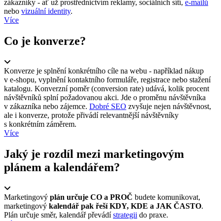
zákazníky - ať už prostřednictvím reklamy, sociálních sítí,
e-mailů
nebo
vizuální identity
.
Více
Co je konverze?
Konverze je splnění konkrétního cíle na webu - například nákup
v e-shopu, vyplnění kontaktního formuláře, registrace nebo stažení
katalogu. Konverzní poměr (conversion rate) udává, kolik procent
návštěvníků splní požadovanou akci. Jde o proměnu návštěvníka
v zákazníka nebo zájemce.
Dobré SEO
zvyšuje nejen návštěvnost,
ale i konverze, protože přivádí relevantnější návštěvníky
s konkrétním záměrem.
Více
Jaký je rozdíl mezi marketingovým
plánem a kalendářem?
Marketingový
plán určuje CO a PROČ
budete komunikovat,
marketingový
kalendář pak řeší KDY, KDE a JAK ČASTO
.
Plán určuje směr, kalendář převádí
strategii
do praxe.