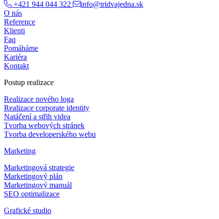
+421 944 044 322
info@tridvajedna.sk
O nás
Reference
Klienti
Faq
Pomáháme
Kariéra
Kontakt
Postup realizace
Realizace nového loga
Realizace corporate identity
Natáčení a střih videa
Tvorba webových stránek
Tvorba developerského webu
Marketing
Marketingová strategie
Marketingový plán
Marketingový manuál
SEO optimalizace
Grafické studio