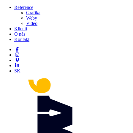
Reference
Grafika
Weby
Video
Klienti
O nás
Kontakt
SK