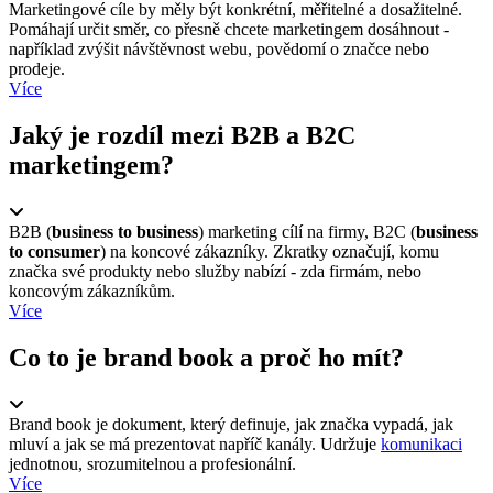
Marketingové cíle by měly být konkrétní, měřitelné a dosažitelné.
Pomáhají určit směr, co přesně chcete marketingem dosáhnout -
například zvýšit návštěvnost webu, povědomí o značce nebo
prodeje.
Více
Jaký je rozdíl mezi B2B a B2C
marketingem?
B2B (
business to business
) marketing cílí na firmy, B2C (
business
to consumer
) na koncové zákazníky. Zkratky označují, komu
značka své produkty nebo služby nabízí - zda firmám, nebo
koncovým zákazníkům.
Více
Co to je brand book a proč ho mít?
Brand book je dokument, který definuje, jak značka vypadá, jak
mluví a jak se má prezentovat napříč kanály. Udržuje
komunikaci
jednotnou, srozumitelnou a profesionální.
Více