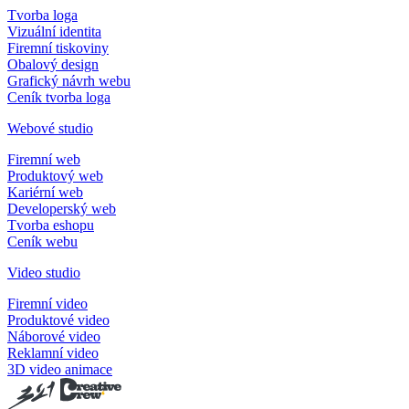
Tvorba loga
Vizuální identita
Firemní tiskoviny
Obalový design
Grafický návrh webu
Ceník tvorba loga
Webové studio
Firemní web
Produktový web
Kariérní web
Developerský web
Tvorba eshopu
Ceník webu
Video studio
Firemní video
Produktové video
Náborové video
Reklamní video
3D video animace