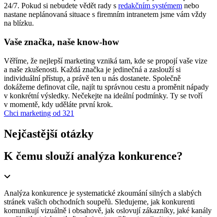
24/7. Pokud si nebudete vědět rady s
redakčním systémem
nebo
nastane neplánovaná situace s firemním intranetem jsme vám vždy
na blízku.
Vaše značka, naše know-how
Věříme, že nejlepší marketing vzniká tam, kde se propojí vaše vize
a naše zkušenosti. Každá značka je jedinečná a zaslouží si
individuální přístup, a právě ten u nás dostanete. Společně
dokážeme definovat cíle, najít tu správnou cestu a proměnit nápady
v konkrétní výsledky. Nečekejte na ideální podmínky. Ty se tvoří
v momentě, kdy uděláte první krok.
Chci marketing od 321
Nejčastější otázky
K čemu slouží analýza konkurence?
Analýza konkurence je systematické zkoumání silných a slabých
stránek vašich obchodních soupeřů. Sledujeme, jak konkurenti
komunikují vizuálně i obsahově, jak oslovují zákazníky, jaké kanály