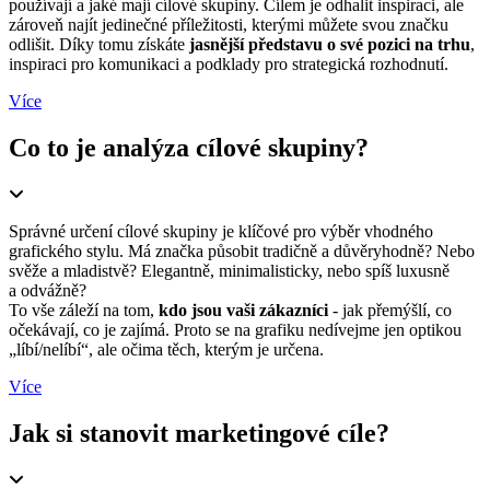
používají a jaké mají cílové skupiny. Cílem je odhalit inspiraci, ale
zároveň najít jedinečné příležitosti, kterými můžete svou značku
odlišit. Díky tomu získáte
jasnější představu o své pozici na trhu
,
inspiraci pro komunikaci a podklady pro strategická rozhodnutí.
Více
Co to je analýza cílové skupiny?
Správné určení cílové skupiny je klíčové pro výběr vhodného
grafického stylu. Má značka působit tradičně a důvěryhodně? Nebo
svěže a mladistvě? Elegantně, minimalisticky, nebo spíš luxusně
a odvážně?
To vše záleží na tom,
kdo jsou vaši zákazníci
- jak přemýšlí, co
očekávají, co je zajímá. Proto se na grafiku nedívejme jen optikou
„líbí/nelíbí“, ale očima těch, kterým je určena.
Více
Jak si stanovit marketingové cíle?