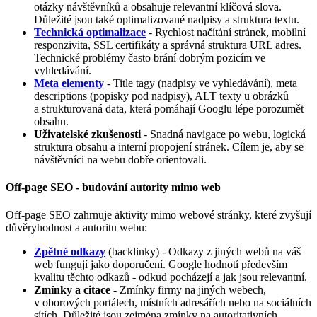
otázky návštěvníků a obsahuje relevantní klíčová slova.
Důležité jsou také optimalizované nadpisy a struktura textu.
Technická optimalizace
- Rychlost načítání stránek, mobilní
responzivita, SSL certifikáty a správná struktura URL adres.
Technické problémy často brání dobrým pozicím ve
vyhledávání.
Meta elementy
- Title tagy (nadpisy ve vyhledávání), meta
descriptions (popisky pod nadpisy), ALT texty u obrázků
a strukturovaná data, která pomáhají Googlu lépe porozumět
obsahu.
Uživatelské zkušenosti
- Snadná navigace po webu, logická
struktura obsahu a interní propojení stránek. Cílem je, aby se
návštěvníci na webu dobře orientovali.
Off-page SEO - budování autority mimo web
Off-page SEO zahrnuje aktivity mimo webové stránky, které zvyšují
důvěryhodnost a autoritu webu:
Zpětné odkazy
(backlinky) - Odkazy z jiných webů na váš
web fungují jako doporučení. Google hodnotí především
kvalitu těchto odkazů - odkud pocházejí a jak jsou relevantní.
Zmínky a citace
- Zmínky firmy na jiných webech,
v oborových portálech, místních adresářích nebo na sociálních
sítích. Důležité jsou zejména zmínky na autoritativních