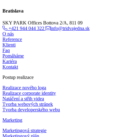
Bratislava
SKY PARK Offices Bottova 2/A, 811 09
+421 944 044 322
info@tridvajedna.sk
O nás
Reference
Klienti
Faq
Pomáháme
Kariéra
Kontakt
Postup realizace
Realizace nového loga
Realizace corporate identity
Natáčení a střih videa
Tvorba webových stránek
Tvorba developerského webu
Marketing
Marketingová strategie
Marketingový plán