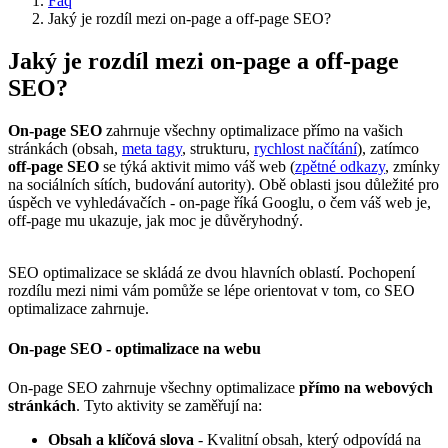
Faq
Jaký je rozdíl mezi on-page a off-page SEO?
Jaký je rozdíl mezi on-page a off-page
SEO?
On-page SEO
zahrnuje všechny optimalizace přímo na vašich
stránkách (obsah,
meta tagy
, strukturu,
rychlost načítání
), zatímco
off-page SEO
se týká aktivit mimo váš web (
zpětné odkazy
, zmínky
na sociálních sítích, budování autority). Obě oblasti jsou důležité pro
úspěch ve vyhledávačích - on-page říká Googlu, o čem váš web je,
off-page mu ukazuje, jak moc je důvěryhodný.
SEO optimalizace se skládá ze dvou hlavních oblastí. Pochopení
rozdílu mezi nimi vám pomůže se lépe orientovat v tom, co SEO
optimalizace zahrnuje.
On-page SEO - optimalizace na webu
On-page SEO zahrnuje všechny optimalizace
přímo na webových
stránkách
. Tyto aktivity se zaměřují na:
Obsah a klíčová slova
- Kvalitní obsah, který odpovídá na