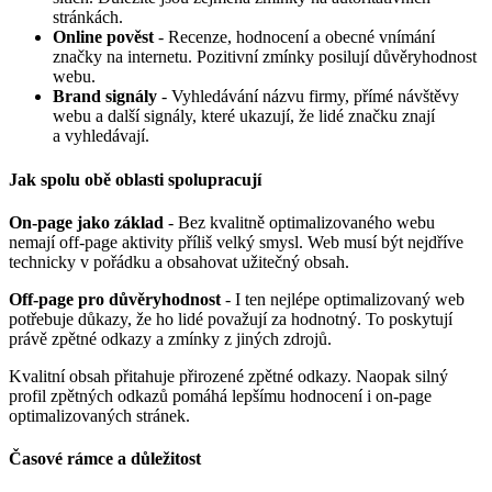
stránkách.
Online pověst
- Recenze, hodnocení a obecné vnímání
značky na internetu. Pozitivní zmínky posilují důvěryhodnost
webu.
Brand signály
- Vyhledávání názvu firmy, přímé návštěvy
webu a další signály, které ukazují, že lidé značku znají
a vyhledávají.
Jak spolu obě oblasti spolupracují
On-page jako základ
- Bez kvalitně optimalizovaného webu
nemají off-page aktivity příliš velký smysl. Web musí být nejdříve
technicky v pořádku a obsahovat užitečný obsah.
Off-page pro důvěryhodnost
- I ten nejlépe optimalizovaný web
potřebuje důkazy, že ho lidé považují za hodnotný. To poskytují
právě zpětné odkazy a zmínky z jiných zdrojů.
Kvalitní obsah přitahuje přirozené zpětné odkazy. Naopak silný
profil zpětných odkazů pomáhá lepšímu hodnocení i on-page
optimalizovaných stránek.
Časové rámce a důležitost