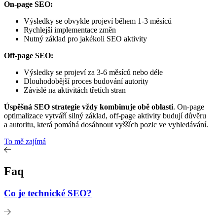
On-page SEO:
Výsledky se obvykle projeví během 1-3 měsíců
Rychlejší implementace změn
Nutný základ pro jakékoli SEO aktivity
Off-page SEO:
Výsledky se projeví za 3-6 měsíců nebo déle
Dlouhodobější proces budování autority
Závislé na aktivitách třetích stran
Úspěšná SEO strategie vždy kombinuje obě oblasti
. On-page
optimalizace vytváří silný základ, off-page aktivity budují důvěru
a autoritu, která pomáhá dosáhnout vyšších pozic ve vyhledávání.
To mě zajímá
Faq
Co je technické SEO?