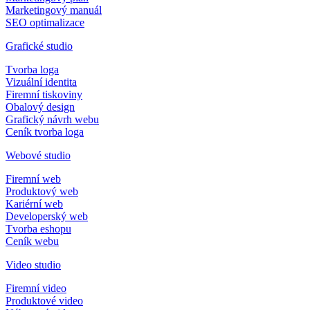
Marketingový manuál
SEO optimalizace
Grafické studio
Tvorba loga
Vizuální identita
Firemní tiskoviny
Obalový design
Grafický návrh webu
Ceník tvorba loga
Webové studio
Firemní web
Produktový web
Kariérní web
Developerský web
Tvorba eshopu
Ceník webu
Video studio
Firemní video
Produktové video