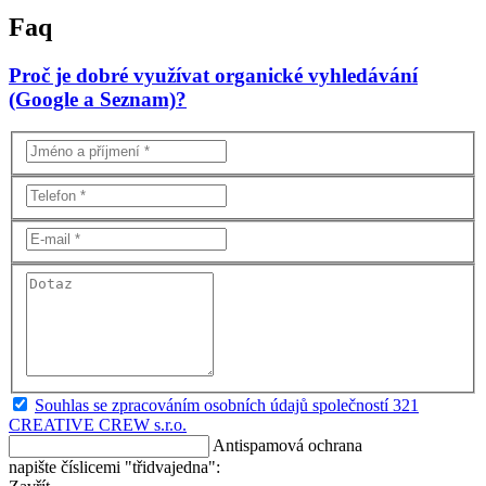
Faq
Proč je dobré využívat organické vyhledávání
(Google a Seznam)?
Souhlas se zpracováním osobních údajů společností 321
CREATIVE CREW s.r.o.
Antispamová ochrana
napište číslicemi "třidvajedna":