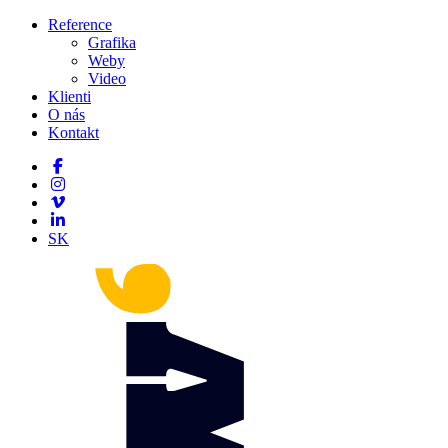
Reference
Grafika
Weby
Video
Klienti
O nás
Kontakt
SK