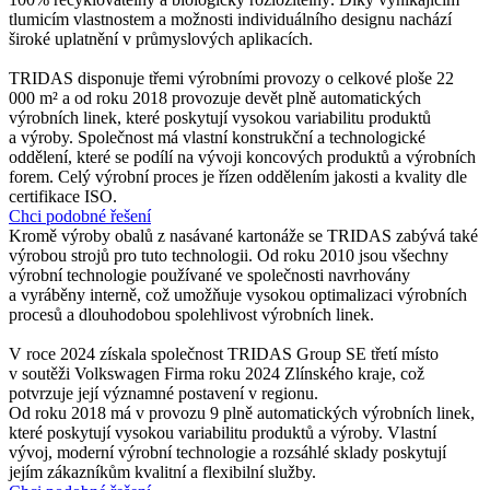
tlumicím vlastnostem a možnosti individuálního designu nachází
široké uplatnění v průmyslových aplikacích.
TRIDAS disponuje třemi výrobními provozy o celkové ploše 22
000 m² a od roku 2018 provozuje devět plně automatických
výrobních linek, které poskytují vysokou variabilitu produktů
a výroby. Společnost má vlastní konstrukční a technologické
oddělení, které se podílí na vývoji koncových produktů a výrobních
forem. Celý výrobní proces je řízen oddělením jakosti a kvality dle
certifikace ISO.
Chci podobné řešení
Kromě výroby obalů z nasávané kartonáže se TRIDAS zabývá také
výrobou strojů pro tuto technologii. Od roku 2010 jsou všechny
výrobní technologie používané ve společnosti navrhovány
a vyráběny interně, což umožňuje vysokou optimalizaci výrobních
procesů a dlouhodobou spolehlivost výrobních linek.
V roce 2024 získala společnost TRIDAS Group SE třetí místo
v soutěži Volkswagen Firma roku 2024 Zlínského kraje, což
potvrzuje její významné postavení v regionu. ​
Od roku 2018 má v provozu 9 plně automatických výrobních linek,
které poskytují vysokou variabilitu produktů a výroby. Vlastní
vývoj, moderní výrobní technologie a rozsáhlé sklady poskytují
jejím zákazníkům kvalitní a flexibilní služby.