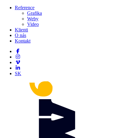
Reference
Grafika
Weby
Video
Klienti
O nás
Kontakt
SK