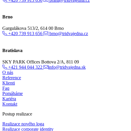
+420 739 913 656
praha@tridvajedna.cz
Brno
Gargulákova 513/2, 614 00 Brno
+420 739 913 656
brno@tridvajedna.cz
Bratislava
SKY PARK Offices Bottova 2/A, 811 09
+421 944 044 322
info@tridvajedna.sk
O nás
Reference
Klienti
Faq
Pomáháme
Kariéra
Kontakt
Postup realizace
Realizace nového loga
Realizace corporate identity