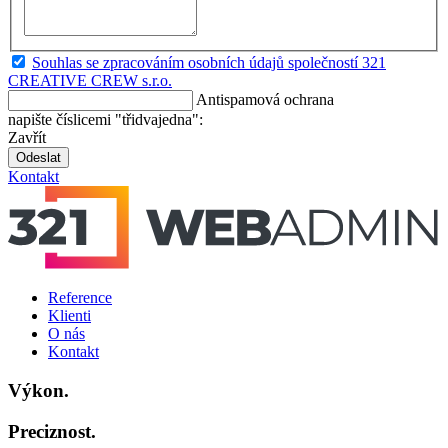
Souhlas se zpracováním osobních údajů společností 321
CREATIVE CREW s.r.o.
Antispamová ochrana
napište číslicemi "třidvajedna":
Zavřít
Odeslat
Kontakt
Reference
Klienti
O nás
Kontakt
Výkon.
Preciznost.