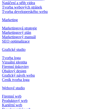
Natáčení a střih videa
Tvorba webových stránek
Tvorba developerského webu
Marketing
Marketingová strategie
Marketingový plán
Marketingový manuál
SEO optimalizace
Grafické studio
Tvorba loga
Vizuální identita
Firemní tiskoviny
Obalový design
Grafický návrh webu
Ceník tvorba loga
Webové studio
Firemní web
Produktový web
Kariérní web