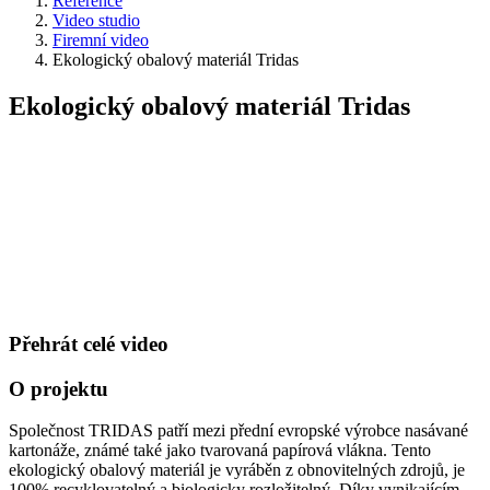
Reference
Video studio
Firemní video
Ekologický obalový materiál Tridas
Ekologický obalový materiál Tridas
Přehrát celé video
O projektu
​Společnost TRIDAS patří mezi přední evropské výrobce nasávané
kartonáže, známé také jako tvarovaná papírová vlákna. Tento
ekologický obalový materiál je vyráběn z obnovitelných zdrojů, je
100% recyklovatelný a biologicky rozložitelný. Díky vynikajícím