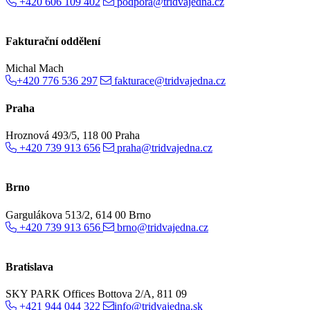
+420 606 109 402
podpora@tridvajedna.cz
Fakturační oddělení
Michal Mach
+420 776 536 297
fakturace@tridvajedna.cz
Praha
Hroznová 493/5, 118 00 Praha
+420 739 913 656
praha@tridvajedna.cz
Brno
Gargulákova 513/2, 614 00 Brno
+420 739 913 656
brno@tridvajedna.cz
Bratislava
SKY PARK Offices Bottova 2/A, 811 09
+421 944 044 322
info@tridvajedna.sk