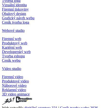
Tvorba loga
Vizuální identita
Firemní tiskoviny
Obalový design
Grafický návrh webu
Ceník tvorba loga
Webové studio
Firemní web
Produktový web
Kariérní web
Developerský web
Tvorba eshopu
Ceník webu
Video studio
Firemní video
Produktové video
Náborové video
Reklamní video
3D video animace
Web vytvořila
digitální agentura 321
|
Ceník tvorba webu 2026
.