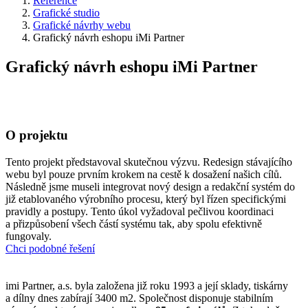
Reference
Grafické studio
Grafické návrhy webu
Grafický návrh eshopu iMi Partner
Grafický návrh eshopu iMi Partner
O projektu
Tento projekt představoval skutečnou výzvu. Redesign stávajícího
webu byl pouze prvním krokem na cestě k dosažení našich cílů.
Následně jsme museli integrovat nový design a redakční systém do
již etablovaného výrobního procesu, který byl řízen specifickými
pravidly a postupy. Tento úkol vyžadoval pečlivou koordinaci
a přizpůsobení všech částí systému tak, aby spolu efektivně
fungovaly.
Chci podobné řešení
imi Partner, a.s. byla založena již roku 1993 a její sklady, tiskárny
a dílny dnes zabírají 3400 m2. Společnost disponuje stabilním