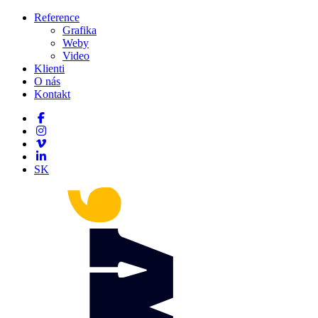
Reference
Grafika
Weby
Video
Klienti
O nás
Kontakt
SK