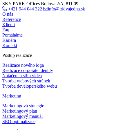
SKY PARK Offices Bottova 2/A, 811 09
+421 944 044 322
info@tridvajedna.sk
O nás
Reference
Klienti
Faq
Pomáháme
Kariéra
Kontakt
Postup realizace
Realizace nového loga
Realizace corporate identity
Natáčení a střih videa
Tvorba webových stránek
Tvorba developerského webu
Marketing
Marketingová strategie
Marketingový plán
Marketingový manuál
SEO optimalizace