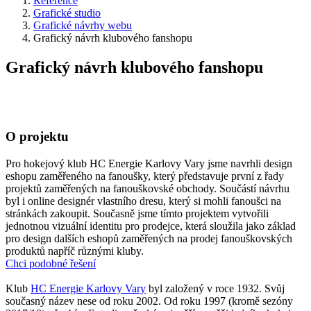
Reference
Grafické studio
Grafické návrhy webu
Grafický návrh klubového fanshopu
Grafický návrh klubového fanshopu
O projektu
Pro hokejový klub HC Energie Karlovy Vary jsme navrhli design
eshopu zaměřeného na fanoušky, který představuje první z řady
projektů zaměřených na fanouškovské obchody. Součástí návrhu
byl i online designér vlastního dresu, který si mohli fanoušci na
stránkách zakoupit. Současně jsme tímto projektem vytvořili
jednotnou vizuální identitu pro prodejce, která sloužila jako základ
pro design dalších eshopů zaměřených na prodej fanouškovských
produktů napříč různými kluby.
Chci podobné řešení
Klub
HC Energie Karlovy Vary
byl
založený v roce 1932. Svůj
současný název nese od roku 2002. Od roku 1997 (kromě sezóny