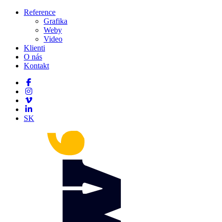
Reference
Grafika
Weby
Video
Klienti
O nás
Kontakt
SK