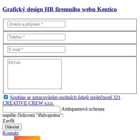
Grafický design HR firemního webu Kentico
Souhlas se zpracováním osobních údajů společností 321
CREATIVE CREW s.r.o.
Antispamová ochrana
napište číslicemi "třidvajedna":
Zavřít
Odeslat
Kontakt