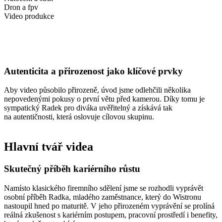
Dron a fpv
Video produkce
Autenticita a přirozenost jako klíčové prvky
Aby video působilo přirozeně, úvod jsme odlehčili několika
nepovedenými pokusy o první větu před kamerou. Díky tomu je
sympatický Radek pro diváka uvěřitelný a získává tak
na autentičnosti, která oslovuje cílovou skupinu.
Hlavní tvář videa
Skutečný příběh kariérního růstu
Namísto klasického firemního sdělení jsme se rozhodli vyprávět
osobní příběh Radka, mladého zaměstnance, který do Wistronu
nastoupil hned po maturitě. V jeho přirozeném vyprávění se prolíná
reálná zkušenost s kariérním postupem, pracovní prostředí i benefity,