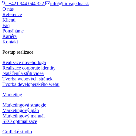
+421 944 044 322
info@tridvajedna.sk
O nás
Reference
Klienti
Faq
Pomáháme
Kariéra
Kontakt
Postup realizace
Realizace nového loga
Realizace corporate identity
Natáčení a střih videa
Tvorba webových stránek
Tvorba developerského webu
Marketing
Marketingová strategie
Marketingový plán
Marketingový manuál
SEO optimalizace
Grafické studio