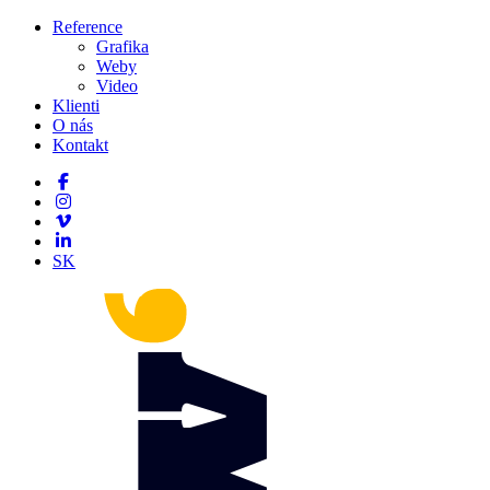
Reference
Grafika
Weby
Video
Klienti
O nás
Kontakt
SK