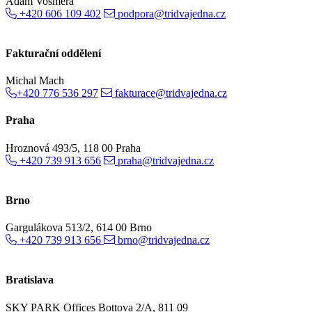
Adam Vošmera
+420 606 109 402
podpora@tridvajedna.cz
Fakturační oddělení
Michal Mach
+420 776 536 297
fakturace@tridvajedna.cz
Praha
Hroznová 493/5, 118 00 Praha
+420 739 913 656
praha@tridvajedna.cz
Brno
Gargulákova 513/2, 614 00 Brno
+420 739 913 656
brno@tridvajedna.cz
Bratislava
SKY PARK Offices Bottova 2/A, 811 09