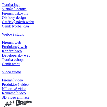
Tvorba loga
Vizuální identita
Firemní tiskoviny
Obalový design
Grafický návrh webu
Ceník tvorba loga
Webové studio
Firemní web
Produktový web
Kariérní web
Developerský web
Tvorba eshopu
Ceník webu
Video studio
Firemní video
Produktové video
Náborové video
Reklamní video
3D video animace