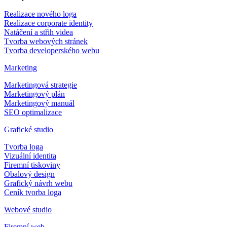
Realizace nového loga
Realizace corporate identity
Natáčení a střih videa
Tvorba webových stránek
Tvorba developerského webu
Marketing
Marketingová strategie
Marketingový plán
Marketingový manuál
SEO optimalizace
Grafické studio
Tvorba loga
Vizuální identita
Firemní tiskoviny
Obalový design
Grafický návrh webu
Ceník tvorba loga
Webové studio
Firemní web