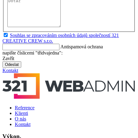
Souhlas se zpracováním osobních údajů společností 321
CREATIVE CREW s.r.o.
Antispamová ochrana
napište číslicemi "třidvajedna":
Zavřít
Odeslat
Kontakt
Reference
Klienti
O nás
Kontakt
Výkon.