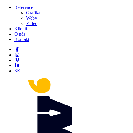
Reference
Grafika
Weby
Video
Klienti
O nás
Kontakt
SK