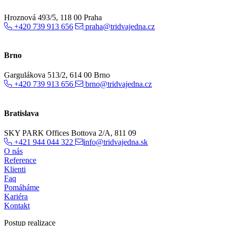
Hroznová 493/5, 118 00 Praha
+420 739 913 656
praha@tridvajedna.cz
Brno
Gargulákova 513/2, 614 00 Brno
+420 739 913 656
brno@tridvajedna.cz
Bratislava
SKY PARK Offices Bottova 2/A, 811 09
+421 944 044 322
info@tridvajedna.sk
O nás
Reference
Klienti
Faq
Pomáháme
Kariéra
Kontakt
Postup realizace