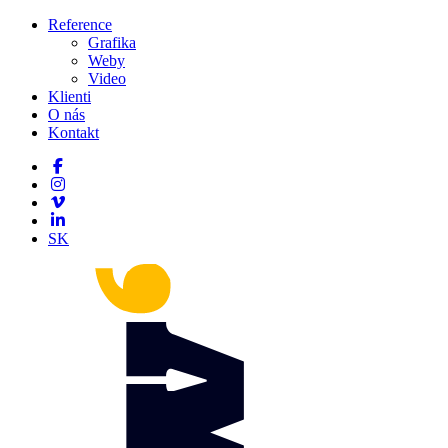
Reference
Grafika
Weby
Video
Klienti
O nás
Kontakt
SK