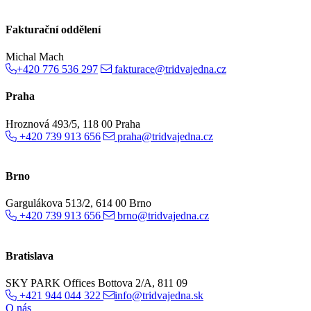
Fakturační oddělení
Michal Mach
+420 776 536 297
fakturace@tridvajedna.cz
Praha
Hroznová 493/5, 118 00 Praha
+420 739 913 656
praha@tridvajedna.cz
Brno
Gargulákova 513/2, 614 00 Brno
+420 739 913 656
brno@tridvajedna.cz
Bratislava
SKY PARK Offices Bottova 2/A, 811 09
+421 944 044 322
info@tridvajedna.sk
O nás