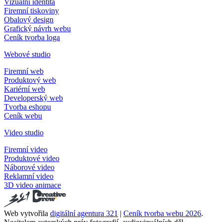
Vizuální identita
Firemní tiskoviny
Obalový design
Grafický návrh webu
Ceník tvorba loga
Webové studio
Firemní web
Produktový web
Kariérní web
Developerský web
Tvorba eshopu
Ceník webu
Video studio
Firemní video
Produktové video
Náborové video
Reklamní video
3D video animace
Web vytvořila
digitální agentura 321
|
Ceník tvorba webu 2026
.