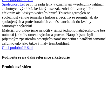
Společnost Lef
patří již řadu let k významným výrobcům kvalitních
a chutných výrobků, ke kterým se zákazníci rádi vracejí. Pod
efektním ale lidským vedením bratrů Truschingerových se
společnost věnuje řemeslu s láskou a péčí. To se promítá jak do
spokojených a profesionálních zaměstnanců, tak do kvality
samotných výrobků.
Materiál pro video jsme natočili v rámci jednoho natáčecího dne bez
nutnosti jakkoliv omezit výrobu a provoz. Naopak jsme byli
příjemným zpestřením pracujícím zaměstnancům a natáčení samotné
zafungovalo jako takový malý teambuilding.
Chci podobné řešení
Podívejte se na další reference z kategorie
Produktové video