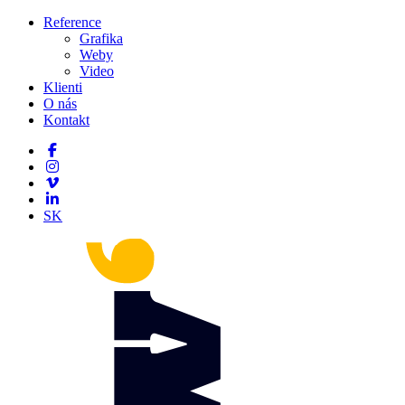
Reference
Grafika
Weby
Video
Klienti
O nás
Kontakt
SK