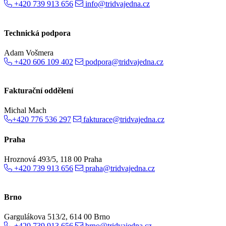
+420 739 913 656
info@tridvajedna.cz
Technická podpora
Adam Vošmera
+420 606 109 402
podpora@tridvajedna.cz
Fakturační oddělení
Michal Mach
+420 776 536 297
fakturace@tridvajedna.cz
Praha
Hroznová 493/5, 118 00 Praha
+420 739 913 656
praha@tridvajedna.cz
Brno
Gargulákova 513/2, 614 00 Brno
+420 739 913 656
brno@tridvajedna.cz