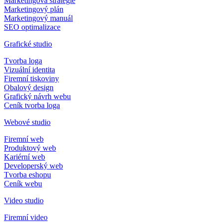
Marketingová strategie
Marketingový plán
Marketingový manuál
SEO optimalizace
Grafické studio
Tvorba loga
Vizuální identita
Firemní tiskoviny
Obalový design
Grafický návrh webu
Ceník tvorba loga
Webové studio
Firemní web
Produktový web
Kariérní web
Developerský web
Tvorba eshopu
Ceník webu
Video studio
Firemní video