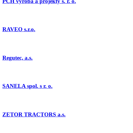
PCH výroba a projekty s. r. o.
RAVEO s.r.o.
Regutec, a.s.
SANELA spol. s r. o.
ZETOR TRACTORS a.s.