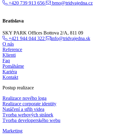
+420 739 913 656
brno@tridvajedna.cz
Bratislava
SKY PARK Offices Bottova 2/A, 811 09
+421 944 044 322
info@tridvajedna.sk
O nás
Reference
Klienti
Faq
Pomáháme
Kariéra
Kontakt
Postup realizace
Realizace nového loga
Realizace corporate identity
Natáčení a střih videa
Tvorba webových stránek
Tvorba developerského webu
Marketing