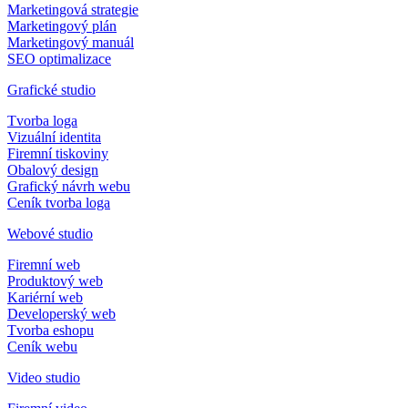
Marketingová strategie
Marketingový plán
Marketingový manuál
SEO optimalizace
Grafické studio
Tvorba loga
Vizuální identita
Firemní tiskoviny
Obalový design
Grafický návrh webu
Ceník tvorba loga
Webové studio
Firemní web
Produktový web
Kariérní web
Developerský web
Tvorba eshopu
Ceník webu
Video studio