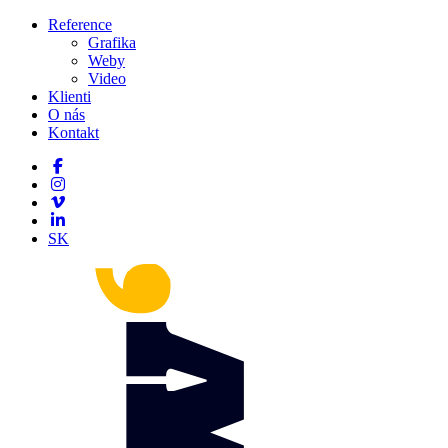
Reference
Grafika
Weby
Video
Klienti
O nás
Kontakt
SK